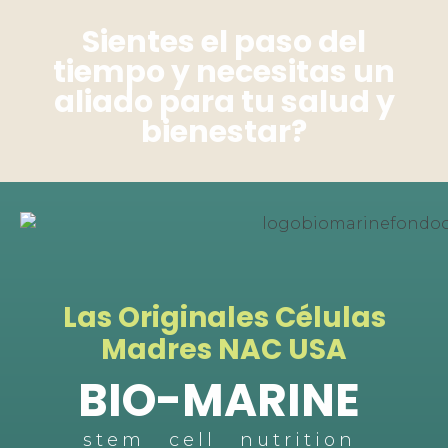
Sientes el paso del
tiempo y necesitas un
aliado para tu salud y
bienestar?
Las Originales Células
Madres NAC USA
BIO-MARINE
stem cell nutrition